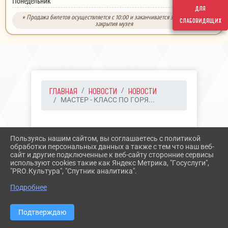
выходной
Понедельник
для
* Продажа билетов осуществляется с 10:00 и заканчивается за 30 минут до
слабовидящих
закрытия музея
ГЛАВНАЯ
НОВОСТИ
НОВОСТИ
МАСТЕР - КЛАСС ПО ГОРЯ...
29.11.2025 08:22
34
Пользуясь нашим сайтом, вы соглашаетесь с политикой
МАСТЕР - КЛАСС ПО
обработки персональных данных а также с тем что наш веб-
сайт и другие подключенные к веб-сайту сторонние сервисы
ГОРЯЧЕЙ ЭМАЛИ
используют cookies такие как Яндекс Метрика, "Госуслуги",
"PRO.Культура", "Спутник аналитика".
"НОЧКА" ОТ ОЛЬГИ
Подробнее
ПОЛЬШИНОЙ
Подтверждаю