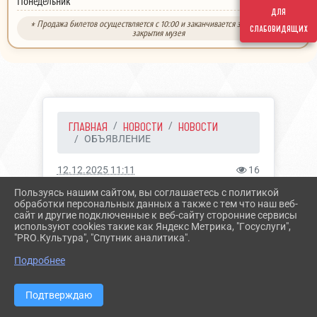
выходной
Понедельник
для
* Продажа билетов осуществляется с 10:00 и заканчивается за 30 минут до
слабовидящих
закрытия музея
ГЛАВНАЯ
НОВОСТИ
НОВОСТИ
ОБЪЯВЛЕНИЕ
12.12.2025 11:11
16
ОБЪЯВЛЕНИЕ
Пользуясь нашим сайтом, вы соглашаетесь с политикой
обработки персональных данных а также с тем что наш веб-
сайт и другие подключенные к веб-сайту сторонние сервисы
используют cookies такие как Яндекс Метрика, "Госуслуги",
"PRO.Культура", "Спутник аналитика".
Подробнее
ГБУК СК «Ессентукский
историко-краеведческий
Подтверждаю