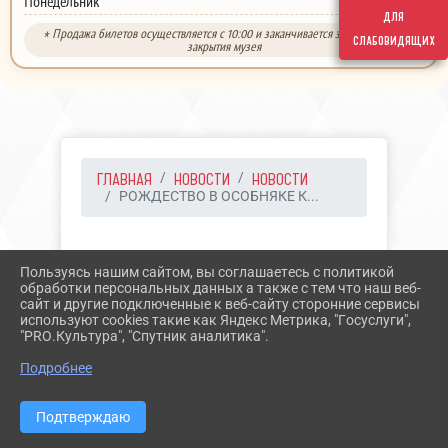
выходной
Понедельник
для
* Продажа билетов осуществляется с 10:00 и заканчивается за 30 минут до
слабовидящих
закрытия музея
ГЛАВНАЯ
НОВОСТИ
НОВОСТИ
РОЖДЕСТВО В ОСОБНЯКЕ К...
20.12.2025 10:41
11
Пользуясь нашим сайтом, вы соглашаетесь с политикой
РОЖДЕСТВО В ОСОБНЯКЕ
обработки персональных данных а также с тем что наш веб-
сайт и другие подключенные к веб-сайту сторонние сервисы
КАРАГАЧЕВЫХ
используют cookies такие как Яндекс Метрика, "Госуслуги",
"PRO.Культура", "Спутник аналитика".
Подробнее
Подтверждаю