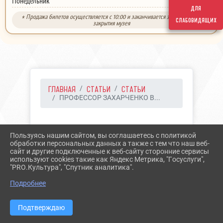
выходной
Понедельник
для
* Продажа билетов осуществляется с 10:00 и заканчивается за 30 минут до
слабовидящих
закрытия музея
ГЛАВНАЯ
СТАТЬИ
СТАТЬИ
ПРОФЕССОР ЗАХАРЧЕНКО В...
31.01.2026 14:16
31
Пользуясь нашим сайтом, вы соглашаетесь с политикой
ПРОФЕССОР ЗАХАРЧЕНКО
обработки персональных данных а также с тем что наш веб-
сайт и другие подключенные к веб-сайту сторонние сервисы
В ЕССЕНТУКАХ
используют cookies такие как Яндекс Метрика, "Госуслуги",
"PRO.Культура", "Спутник аналитика".
Подробнее
Подтверждаю