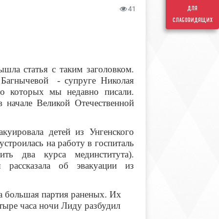
для
41
слабовидящих
шла статья с таким заголовком.
 Багнычевой - супруге Николая
 о которых мы недавно писали.
 начале Великой Отечественной
куировала детей из Унгенского
устроилась на работу в госпиталь
ть два курса мединститута).
 рассказала об эвакуации из
а большая партия раненых. Их
тыре часа ночи Лиду разбудил