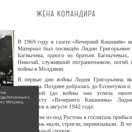
ЖЕНА КОМАНДИРА
В 1969 году в газете «Вечерний Кишинёв» вы
Материал был посвящён Лидии Григорьевне
Багнычева, одного из братьев Багнычевых,
Николай, служивший пограничником, погиб в
войны в Молдавии.
В первые дни войны Лидия Григорьевна эва
интерната. Позднее добралась до Ессентуков и 
медсестрой (до войны она успела окончи
тки
 подключенные к
Журналисту «Вечернего Кишинева» Лидия
екс Метрика,
Ессентуков в августе 1942 года:
«Накануне из-под Ростова в госпиталь прибыл
целый день мыли, стригли, перевязывали. В че
госпитальный сторож: