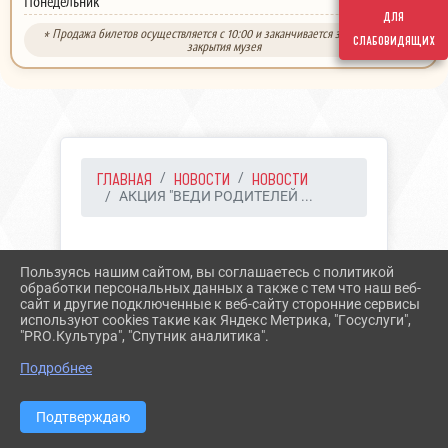
выходной
Понедельник
для
* Продажа билетов осуществляется с 10:00 и заканчивается за 30 минут до
слабовидящих
закрытия музея
ГЛАВНАЯ
НОВОСТИ
НОВОСТИ
АКЦИЯ "ВЕДИ РОДИТЕЛЕЙ ...
19.03.2026 10:26
16
Пользуясь нашим сайтом, вы соглашаетесь с политикой
АКЦИЯ "ВЕДИ
обработки персональных данных а также с тем что наш веб-
сайт и другие подключенные к веб-сайту сторонние сервисы
РОДИТЕЛЕЙ В МУЗЕЙ"
используют cookies такие как Яндекс Метрика, "Госуслуги",
"PRO.Культура", "Спутник аналитика".
Подробнее
Подтверждаю