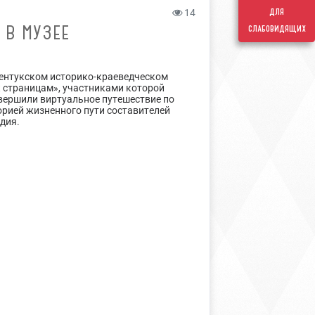
для
14
 В МУЗЕЕ
слабовидящих
сентукском историко-краеведческом
к страницам», участниками которой
вершили виртуальное путешествие по
орией жизненного пути составителей
дия.