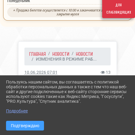
выходной
Понедельник
для
* Продажа билетов осуществляется с 10:00 и заканчивается за 30 минут до
слабовидящих
закрытия музея
ГЛАВНАЯ
НОВОСТИ
НОВОСТИ
ИЗМЕНЕНИЯ В РЕЖИМЕ РАБ...
10.06.2026 07:01
13
ИЗМЕНЕНИЯ В РЕЖИМЕ
Пользуясь нашим сайтом, вы соглашаетесь с политикой
обработки персональных данных а также с тем что наш веб-
РАБОТЫ МУЗЕЯ
сайт и другие подключенные к веб-сайту сторонние сервисы
используют cookies такие как Яндекс Метрика, "Госуслуги",
"PRO.Культура", "Спутник аналитика".
Подробнее
Подтверждаю