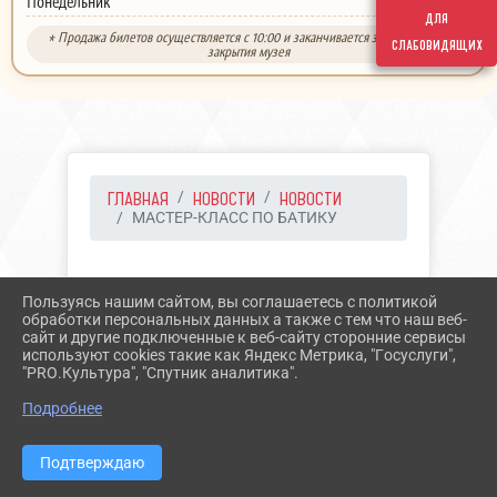
выходной
Понедельник
для
* Продажа билетов осуществляется с 10:00 и заканчивается за 30 минут до
слабовидящих
закрытия музея
ГЛАВНАЯ
НОВОСТИ
НОВОСТИ
МАСТЕР-КЛАСС ПО БАТИКУ
28.06.2026 07:12
Пользуясь нашим сайтом, вы соглашаетесь с политикой
МАСТЕР-КЛАСС ПО
обработки персональных данных а также с тем что наш веб-
сайт и другие подключенные к веб-сайту сторонние сервисы
БАТИКУ
используют cookies такие как Яндекс Метрика, "Госуслуги",
"PRO.Культура", "Спутник аналитика".
Подробнее
Подтверждаю