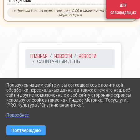
выходной
Понедельник
для
* Продажа билетов осуществляется с 10:00 и заканчивается за 30 минут до
слабовидящих
закрытия музея
ГЛАВНАЯ
НОВОСТИ
НОВОСТИ
САНИТАРНЫЙ ДЕНЬ
28.06.2026 10:21
Пользуясь нашим сайтом, вы соглашаетесь с политикой
САНИТАРНЫЙ ДЕНЬ
обработки персональных данных а также с тем что наш веб-
сайт и другие подключенные к веб-сайту сторонние сервисы
используют cookies такие как Яндекс Метрика, "Госуслуги",
"PRO.Культура", "Спутник аналитика".
Подробнее
Подтверждаю