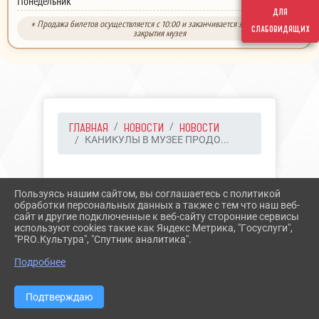
выходной
Понедельник
для
* Продажа билетов осуществляется с 10:00 и заканчивается за 30 минут до
слабовидящих
закрытия музея
ГЛАВНАЯ
НОВОСТИ
НОВОСТИ
КАНИКУЛЫ В МУЗЕЕ ПРОДО...
03.07.2026 13:47
Пользуясь нашим сайтом, вы соглашаетесь с политикой
КАНИКУЛЫ В МУЗЕЕ
обработки персональных данных а также с тем что наш веб-
сайт и другие подключенные к веб-сайту сторонние сервисы
ПРОДОЛЖАЮТСЯ
используют cookies такие как Яндекс Метрика, "Госуслуги",
"PRO.Культура", "Спутник аналитика".
Подробнее
Подтверждаю