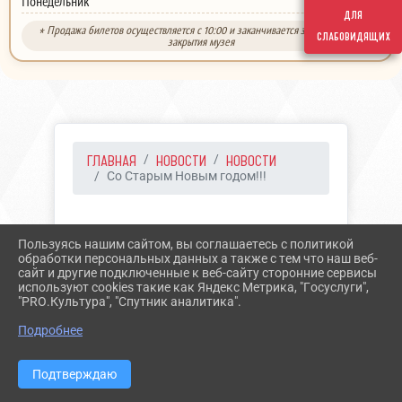
выходной
Понедельник
для
* Продажа билетов осуществляется с 10:00 и заканчивается за 30 минут до
слабовидящих
закрытия музея
ГЛАВНАЯ
НОВОСТИ
НОВОСТИ
Со Старым Новым годом!!!
13.01.2021 16:54
13
Пользуясь нашим сайтом, вы соглашаетесь с политикой
СО СТАРЫМ НОВЫМ
обработки персональных данных а также с тем что наш веб-
сайт и другие подключенные к веб-сайту сторонние сервисы
ГОДОМ!!!
используют cookies такие как Яндекс Метрика, "Госуслуги",
"PRO.Культура", "Спутник аналитика".
Подробнее
Подтверждаю