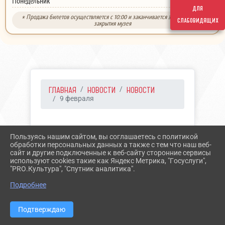
выходной
Понедельник
для
* Продажа билетов осуществляется с 10:00 и заканчивается за 30 минут до
слабовидящих
закрытия музея
ГЛАВНАЯ
НОВОСТИ
НОВОСТИ
9 февраля
09.02.2021 14:26
15
Пользуясь нашим сайтом, вы соглашаетесь с политикой
9 ФЕВРАЛЯ
обработки персональных данных а также с тем что наш веб-
сайт и другие подключенные к веб-сайту сторонние сервисы
используют cookies такие как Яндекс Метрика, "Госуслуги",
"PRO.Культура", "Спутник аналитика".
Подробнее
Подтверждаю