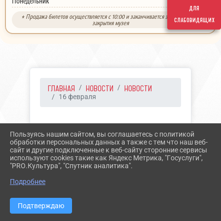
выходной
Понедельник
для
* Продажа билетов осуществляется с 10:00 и заканчивается за 30 минут до
слабовидящих
закрытия музея
ГЛАВНАЯ
НОВОСТИ
НОВОСТИ
16 февраля
16.02.2021 18:15
20
Пользуясь нашим сайтом, вы соглашаетесь с политикой
16 ФЕВРАЛЯ
обработки персональных данных а также с тем что наш веб-
сайт и другие подключенные к веб-сайту сторонние сервисы
используют cookies такие как Яндекс Метрика, "Госуслуги",
"PRO.Культура", "Спутник аналитика".
Подробнее
Подтверждаю