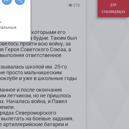
для
270
слабовидящих
е испытания, которыми его
ни войны, и в будни. Таким был
велось пройти всю войну, за
я Героя Советского Союза, а
, выполняя ответственное
азывалась школой им. 25-го
о не просто мальчишеским
роклубе и уже в школьные годы
анное и после окончания
им летчиком, но не пришлось
х. Началась война, и Павел
земли.
 рядах Североморского
 вылетать на боевые задания.
 артиллерийские батареи и