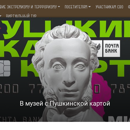
ВИЕ ЭКСТРЕМИЗМУ И ТЕРРРОРИЗМУ
ПОСЕТИТЕЛЯМ
УЧАСТНИКАМ СВО
Ф
ВИРТУАЛЬНЫЙ ТУР
ский историко-краеведческий музей им. В
Ессентуки, ул. Кисловодская, д. 5
,
) 66-44-1
8(928)632-49-49
КЦИЯ "ПОМНИМ СВОИХ ГЕ...
Павел Степанович Шеин