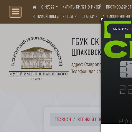
О МУЗЕЕ
КУПИТЬ БИЛЕТ В МУЗЕЙ
ПРОТИВОДЕЙСТ
Больше, чем музей...
ВЕЛИКОЙ ПОБЕДЕ 81 ГОД
СТАТЬИ
АНТИКОРРУПЦИЯ
ГБУК СК "Ессентук
Шпаковского"
адрес: Ставропольский край, г. 
Телефон для справок:
+7(87934
ГЛАВНАЯ
ВЕЛИКОЙ ПОБЕДЕ 81 ГОД
А