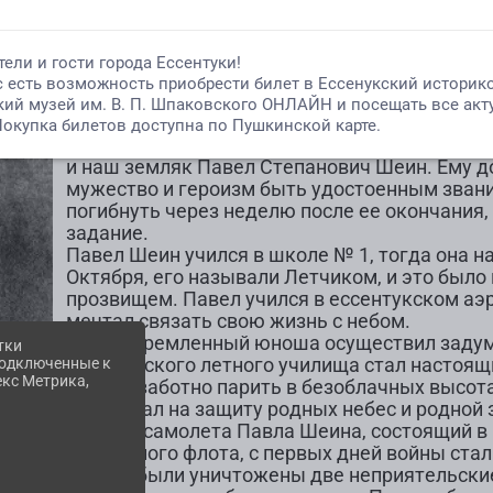
ПАВЕЛ СТЕПАНОВИЧ ШЕИН
Человек доблести и чести смело проходит вс
экзаменует судьба. Он отважен и в суровые д
и наш земляк Павел Степанович Шеин. Ему до
мужество и героизм быть удостоенным звани
погибнуть через неделю после ее окончания
задание.
Павел Шеин учился в школе № 1, тогда она н
Октября, его называли Летчиком, и это был
прозвищем. Павел учился в ессентукском аэ
мечтал связать свою жизнь с небом.
Целеустремленный юноша осуществил задум
тки
Саратовского летного училища стал настоящ
 подключенные к
екс Метрика,
ему беззаботно парить в безоблачных высота
Шеин стал на защиту родных небес и родной 
Экипаж самолета Павла Шеина, состоящий в
воздушного флота, с первых дней войны стал
Вскоре были уничтожены две неприятельские