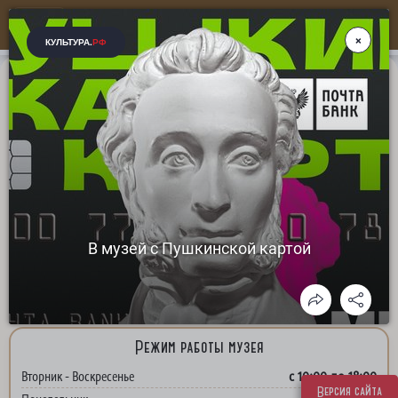
Больше, чем музей...
ГБУК СК "Ессентукский историко-краеведческий
музей им. В. П. Шпаковского"
адрес: Ставропольский край, г. Ессентуки, ул. Кисловодская, д. 5
+7(87934) 66-44-1
8(928)632-49-49
Телефон для справок:
,
Режим работы музея
с 10:00 до 18:00
Вторник - Воскресенье
Версия сайта