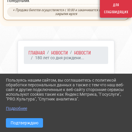
выходной
Понедельник
для
* Продажа билетов осуществляется с 10:00 и заканчивается за 30 минут до
слабовидящих
закрытия музея
ГЛАВНАЯ
НОВОСТИ
НОВОСТИ
180 лет со дня рождени...
20.04.2021 13:04
40
Пользуясь нашим сайтом, вы соглашаетесь с политикой
180 ЛЕТ СО ДНЯ
обработки персональных данных а также с тем что наш веб-
сайт и другие подключенные к веб-сайту сторонние сервисы
РОЖДЕНИЯ
используют cookies такие как Яндекс Метрика, "Госуслуги",
"PRO.Культура", "Спутник аналитика".
БОГОСЛОВСКОГО
Подробнее
ВИКТОРА СТЕПАНОВИЧА
Подтверждаю