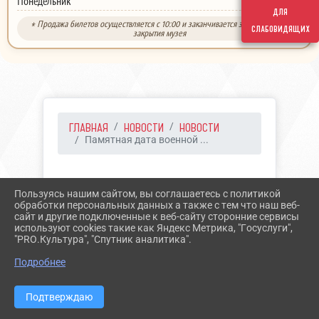
выходной
Понедельник
для
* Продажа билетов осуществляется с 10:00 и заканчивается за 30 минут до
слабовидящих
закрытия музея
ГЛАВНАЯ
НОВОСТИ
НОВОСТИ
Памятная дата военной ...
12.05.2021 10:33
22
Пользуясь нашим сайтом, вы соглашаетесь с политикой
ПАМЯТНАЯ ДАТА
обработки персональных данных а также с тем что наш веб-
сайт и другие подключенные к веб-сайту сторонние сервисы
ВОЕННОЙ ИСТОРИИ
используют cookies такие как Яндекс Метрика, "Госуслуги",
"PRO.Культура", "Спутник аналитика".
РОССИИ
Подробнее
Подтверждаю