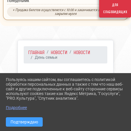
выходной
Понедельник
для
* Продажа билетов осуществляется с 10:00 и заканчивается за 30 минут до
слабовидящих
закрытия музея
ГЛАВНАЯ
НОВОСТИ
НОВОСТИ
День семьи
15.05.2021 15:01
15
Пользуясь нашим сайтом, вы соглашаетесь с политикой
ДЕНЬ СЕМЬИ
обработки персональных данных а также с тем что наш веб-
сайт и другие подключенные к веб-сайту сторонние сервисы
используют cookies такие как Яндекс Метрика, "Госуслуги",
"PRO.Культура", "Спутник аналитика".
Подробнее
Подтверждаю