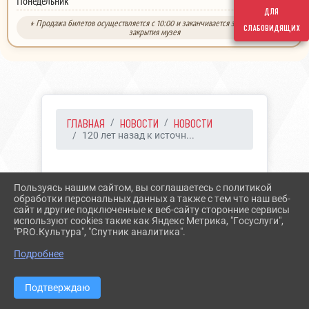
выходной
Понедельник
для
* Продажа билетов осуществляется с 10:00 и заканчивается за 30 минут до
слабовидящих
закрытия музея
ГЛАВНАЯ
НОВОСТИ
НОВОСТИ
120 лет назад к источн...
04.06.2021 13:04
45
Пользуясь нашим сайтом, вы соглашаетесь с политикой
120 ЛЕТ НАЗАД К
обработки персональных данных а также с тем что наш веб-
сайт и другие подключенные к веб-сайту сторонние сервисы
ИСТОЧНИКУ №17
используют cookies такие как Яндекс Метрика, "Госуслуги",
"PRO.Культура", "Спутник аналитика".
ПРИСТРОЕН «ТЕАТР
Подробнее
ПАРК»
Подтверждаю