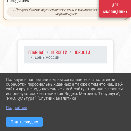
выходной
Понедельник
для
* Продажа билетов осуществляется с 10:00 и заканчивается за 30 минут до
слабовидящих
закрытия музея
ГЛАВНАЯ
НОВОСТИ
НОВОСТИ
День России
12.06.2021 14:06
28
Пользуясь нашим сайтом, вы соглашаетесь с политикой
ДЕНЬ РОССИИ
обработки персональных данных а также с тем что наш веб-
сайт и другие подключенные к веб-сайту сторонние сервисы
используют cookies такие как Яндекс Метрика, "Госуслуги",
"PRO.Культура", "Спутник аналитика".
Подробнее
Подтверждаю