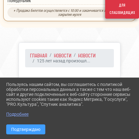
выходной
Понедельник
для
* Продажа билетов осуществляется с 10:00 и заканчивается за 30 минут до
слабовидящих
закрытия музея
ГЛАВНАЯ
НОВОСТИ
НОВОСТИ
125 лет назад произошл...
30.06.2021 12:39
32
Пользуясь нашим сайтом, вы соглашаетесь с политикой
125 ЛЕТ НАЗАД
обработки персональных данных а также с тем что наш веб-
сайт и другие подключенные к веб-сайту сторонние сервисы
ПРОИЗОШЛО ОСВЯЩЕНИЕ
используют cookies такие как Яндекс Метрика, "Госуслуги",
"PRO.Культура", "Спутник аналитика".
ПАНТЕЛЕЙМОНОВСКОГО
Подробнее
ХРАМА В ЕССЕНТУКАХ
Подтверждаю