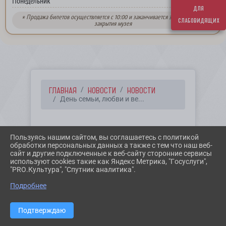
выходной
Понедельник
для
* Продажа билетов осуществляется с 10:00 и заканчивается за 30 минут до
слабовидящих
закрытия музея
ГЛАВНАЯ
НОВОСТИ
НОВОСТИ
День семьи, любви и ве...
08.07.2021 14:17
11
Пользуясь нашим сайтом, вы соглашаетесь с политикой
ДЕНЬ СЕМЬИ, ЛЮБВИ И
обработки персональных данных а также с тем что наш веб-
сайт и другие подключенные к веб-сайту сторонние сервисы
ВЕРНОСТИ
используют cookies такие как Яндекс Метрика, "Госуслуги",
"PRO.Культура", "Спутник аналитика".
Подробнее
Подтверждаю