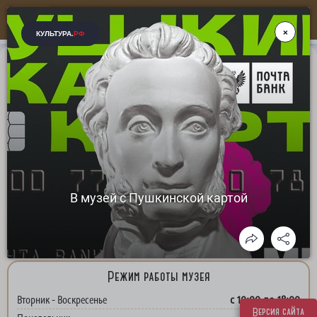
Больше, чем музей...
ГБУК СК "Ессентукский историко-краеведческий
музей им. В. П. Шпаковского"
адрес: Ставропольский край, г. Ессентуки, ул. Кисловодская, д. 5
+7(87934) 66-44-1
8(928)632-49-49
Телефон для справок:
,
Режим работы музея
с 10:00 до 18:00
Вторник - Воскресенье
Версия сайта