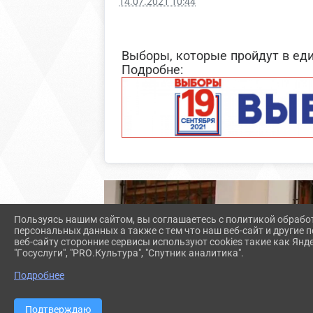
14.07.2021 10:44
Выборы, которые пройдут в еди
Подробне: http://w
Пользуясь нашим сайтом, вы соглашаетесь с политикой обрабо
персональных данных а также с тем что наш веб-сайт и другие
веб-сайту сторонние сервисы используют cookies такие как Янд
"Госуслуги", "PRO.Культура", "Спутник аналитика".
Подробнее
Подтверждаю