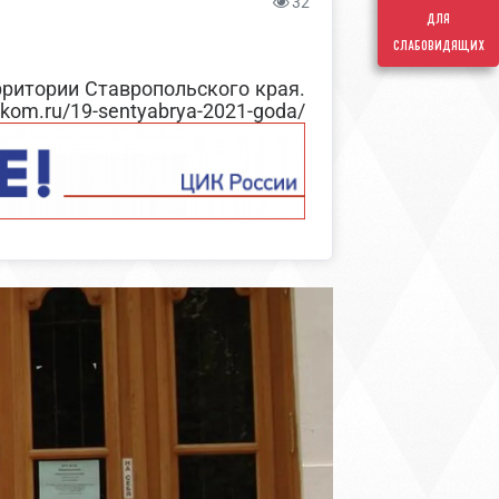
32
для
слабовидящих
рритории Ставропольского края.
ntyabrya-2021-goda/