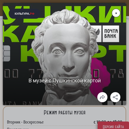
Больше, чем музей...
ГБУК СК "Ессентукский историко-краеведческий
музей им. В. П. Шпаковского"
адрес: Ставропольский край, г. Ессентуки, ул. Кисловодская, д. 5
+7(87934) 66-44-1
8(928)632-49-49
Телефон для справок:
,
Режим работы музея
с 10:00 до 18:00
Вторник - Воскресенье
Версия сайта