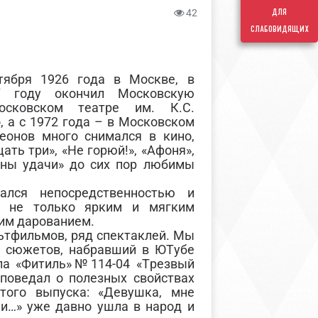
для
42
слабовидящих
тября 1926 года в Москве, в
7 году окончил Московскую
сковском театре им. К.С.
, а с 1972 года – в Московском
еонов много снимался в кино,
ть три», «Не горюй!», «Афоня»,
ены удачи» до сих пор любимы
ался непосредственностью и
н не только ярким и мягким
им дарованием.
льтфильмов, ряд спектаклей. Мы
х сюжетов, набравший в ЮТубе
ла «Фитиль»№114-04 «Трезвый
 поведал о полезных свойствах
того выпуска: «Девушка, мне
ни…» уже давно ушла в народ и