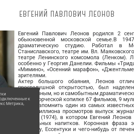
ЕВГЕНИЙ ПАВЛОВИЧ ЛЕОНОВ
Евгений Павлович Леонов родился 2 сен
обыкновенной московской семье.В 194
драматическую студию. Работал в Мо
Станиславского, театре им. Вл. Маяковского
театре Ленинского комсомола (Ленком). Л
особенно у Георгия Данелии. Фильмы «Тридца
«Мимино», «Осенний марафон», «Джентльм
зрителями.
Актер большого обаяния, Леонов отлич
простодушной открытостью, был наделе
комедийным, но и самобытным драматическ
тки
В его творческой копилке 67 фильмов, 9 му
 подключенные к
екс Метрика,
хотим напомнить один из самых известны
более миллиона просмотров выпуск журна
подход» (1974), в котором Евгений Леонов
алкогольных напитков. Коронная фраза э
валидолу, Ессентуки и чего-нибудь от пече