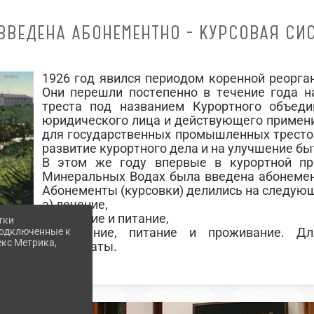
ВВЕДЕНА АБОНЕМЕНТНО - КУРСОВАЯ СИ
1926 год явился периодом коренной реорга
Они перешли постепенно в течение года н
треста под названием Курортного объеди
юридического лица и действующего примен
для государственных промышленных тресто
развитие курортного дела и на улучшение бы
В этом же году впервые в курортной пр
Минеральных Водах была введена абонемен
Абонементы (курсовки) делились на следующ
а) лечение,
б) лечение и питание,
тки
в) лечение, питание и проживание. Д
 подключенные к
екс Метрика,
пансионаты.