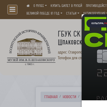
О МУЗЕЕ
КУПИТЬ БИЛЕТ В МУЗЕЙ
ПРОТИВОДЕЙСТ
Больше, чем музей...
ВЕЛИКОЙ ПОБЕДЕ 81 ГОД
СТАТЬИ
АНТИКОРРУПЦИЯ
ГБУК СК "Ессентук
Шпаковского"
адрес: Ставропольский край, г. 
Телефон для справок:
+7(87934
ГЛАВНАЯ
НОВОСТИ
НОВОСТИ
Дор