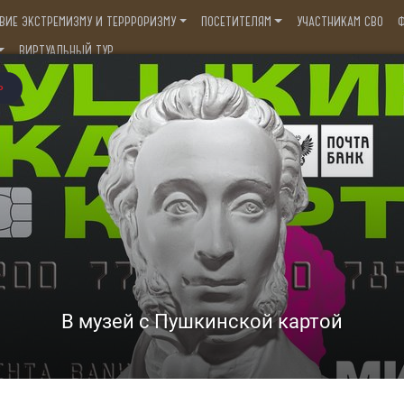
ВИЕ ЭКСТРЕМИЗМУ И ТЕРРРОРИЗМУ
ПОСЕТИТЕЛЯМ
УЧАСТНИКАМ СВО
Ф
ВИРТУАЛЬНЫЙ ТУР
ский историко-краеведческий музей им. В
Ессентуки, ул. Кисловодская, д. 5
,
) 66-44-1
8(928)632-49-49
огие друзья!