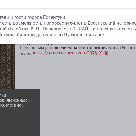
ДОРОГИЕ ДРУЗЬЯ!
Сейчас на аукционе в продаже выставлена работа Юлии
портрет». Сама художница очень тесно сотрудничала с наш
передавала в дар личные вещи отца Василия Ивановича Р
Прекрасным дополнением нашей коллекции могла бы ста
https://antiqueauction.ru/lot/1076-21-16
на лот:
тки
 подключенные к
екс Метрика,