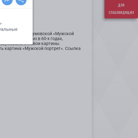
для
слабовидящих
 Васильевной Разумовской «Мужской
им музеем лично в 60-х годах,
азумовского и свои картины.
ть картина «Мужской портрет». Ссылка