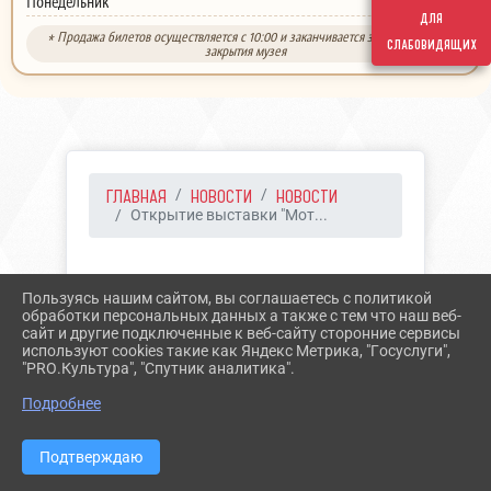
выходной
Понедельник
для
* Продажа билетов осуществляется с 10:00 и заканчивается за 30 минут до
слабовидящих
закрытия музея
ГЛАВНАЯ
НОВОСТИ
НОВОСТИ
Открытие выставки "Мот...
01.12.2021 15:59
23
Пользуясь нашим сайтом, вы соглашаетесь с политикой
ОТКРЫТИЕ ВЫСТАВКИ
обработки персональных данных а также с тем что наш веб-
сайт и другие подключенные к веб-сайту сторонние сервисы
"МОТИВЫ ПЛЕНЭРА"
используют cookies такие как Яндекс Метрика, "Госуслуги",
"PRO.Культура", "Спутник аналитика".
Подробнее
Подтверждаю